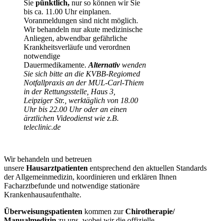
Sie
pünktlich,
nur so können wir Sie
bis ca. 11.00 Uhr einplanen.
Voranmeldungen sind nicht möglich.
Wir behandeln nur akute medizinische
Anliegen, abwendbar gefährliche
Krankheitsverläufe und verordnen
notwendige
Dauermedikamente.
Alternativ
wenden
Sie sich bitte an die KVBB-Regiomed
Notfallpraxis an der MUL-Carl-Thiem
in der Rettungsstelle, Haus 3,
Leipziger Str., werktäglich von 18.00
Uhr bis 22.00 Uhr oder an einen
ärztlichen Videodienst wie z.B.
teleclinic.de
Wir behandeln und betreuen
unsere
Hausarztpatienten
entsprechend den aktuellen Standards
der Allgemeinmedizin, koordinieren und erklären Ihnen
Facharztbefunde und notwendige stationäre
Krankenhausaufenthalte.
Überweisungspatienten
kommen zur
Chirotherapie/
Manualmedizin
zu uns, wobei wir die offizielle