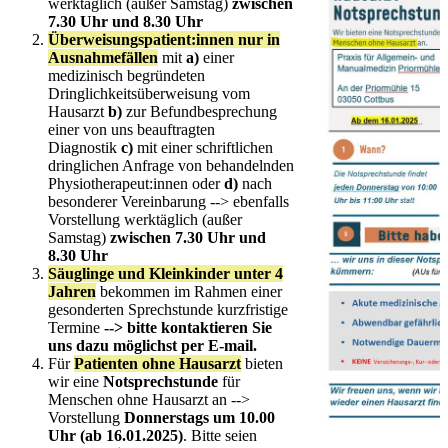
werktäglich (außer Samstag)
zwischen
7.30 Uhr und 8.30 Uhr
Überweisungspatient:innen nur in
Ausnahmefällen
mit
a)
einer
medizinisch begründeten
Dringlichkeitsüberweisung vom
Hausarzt
b)
zur Befundbesprechung
einer von uns beauftragten
Diagnostik
c)
mit einer schriftlichen
dringlichen Anfrage von behandelnden
Physiotherapeut:innen oder
d)
nach
besonderer Vereinbarung --> ebenfalls
Vorstellung werktäglich (außer
Samstag)
zwischen 7.30 Uhr und
8.30 Uhr
Säuglinge und Kleinkinder unter 4
Jahren
bekommen im Rahmen einer
gesonderten Sprechstunde kurzfristige
Termine
--> bitte kontaktieren Sie
uns dazu möglichst per E-mail.
Für
Patienten ohne Hausarzt
bieten
wir eine
Notsprechstunde
für
Menschen ohne Hausarzt an -->
Vorstellung
Donnerstags um 10.00
Uhr (ab 16.01.2025)
. Bitte seien