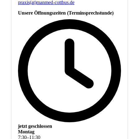
praxis(at)manmed-cottbus.de
Unsere Öffnungszeiten (Terminsprechstunde)
jetzt geschlossen
Montag
7
:
30
–
11
:
30